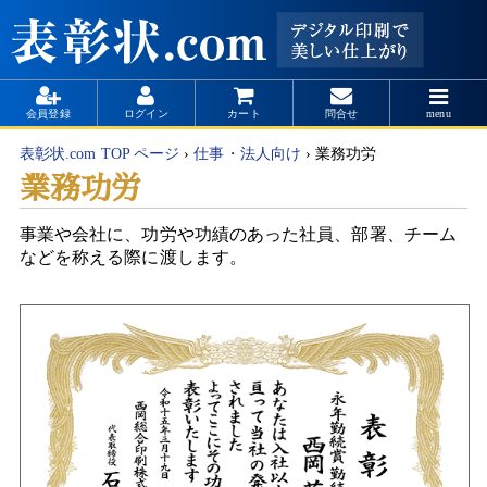
会員登録
ログイン
カート
問合せ
menu
表彰状.com TOP ページ
›
仕事・法人向け
›
業務功労
業務功労
事業や会社に、功労や功績のあった社員、部署、チーム
などを称える際に渡します。