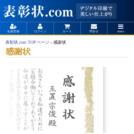
会員登録
ログイン
カート
問合せ
menu
表彰状.com TOP ページ
›
感謝状
感謝状